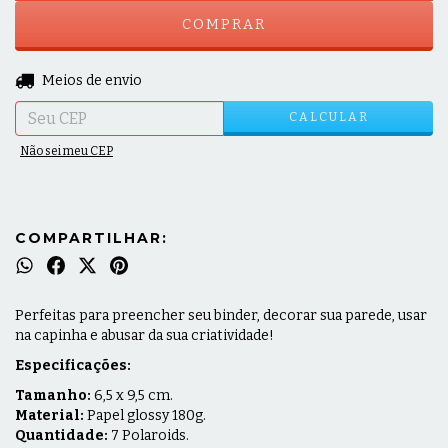
ALTERAR CEP
Entregas para o CEP:
Meios de envio
CALCULAR
Não sei meu CEP
COMPARTILHAR:
Perfeitas para preencher seu binder, decorar sua parede, usar
na capinha e abusar da sua criatividade!
Especificações:
Tamanho:
6,5 x 9,5 cm.
Material:
Papel glossy 180g.
Quantidade:
7 Polaroids.