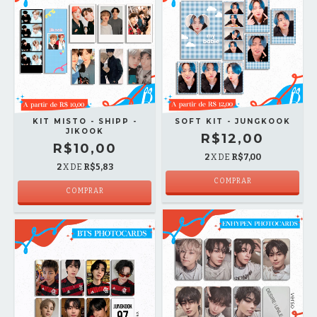
KIT MISTO - SHIPP -
SOFT KIT - JUNGKOOK
JIKOOK
R$12,00
R$10,00
2
X DE
R$7,00
2
X DE
R$5,83
COMPRAR
COMPRAR