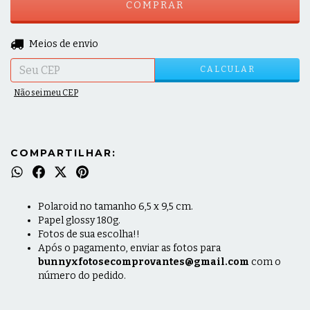
ALTERAR CEP
Entregas para o CEP:
Meios de envio
CALCULAR
Não sei meu CEP
COMPARTILHAR:
Polaroid no tamanho 6,5 x 9,5 cm.
Papel glossy 180g.
Fotos de sua escolha!!
Após o pagamento, enviar as fotos para
bunnyxfotosecomprovantes@gmail.com
com o
número do pedido.